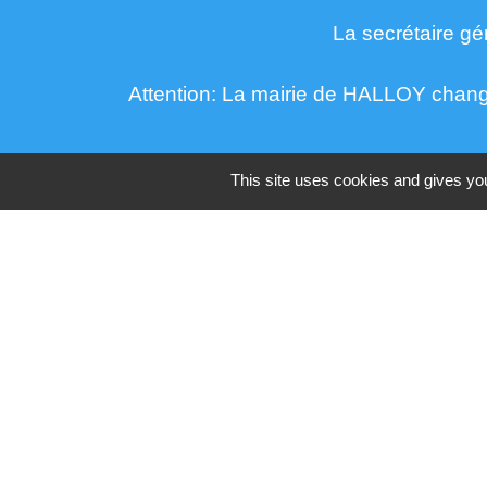
La secrétaire gé
Attention: La mairie de HALLOY change 
This site uses cookies and gives you
Lien
Agence EDF proche d'hall
Covoiturage
Edf Démarche emménage
Enedis n° d'urgence
Gestionnaire du réseau distr