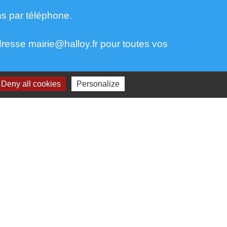
ns par téléphone.
dresse mairie@halloy.fr pour toutes vos
Deny all cookies
Personalize
aires institutionnels
ecture de l'Oise
ion Hauts-de-France
rtement de l'Oise