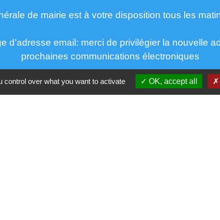
nérale de mairie est à votre disposition tous les mati
d’adresse email: merci de privilégier la nouvelle a
prochaines communications électroniques
 control over what you want to activate
OK, accept all
s
Parten
Préf
oy
Rég
ment déménagement
Dépa
ibution électricité