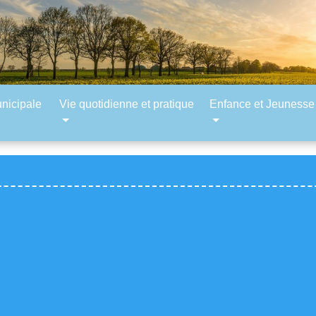
unicipale
Vie quotidienne et pratique
Enfance et Jeunesse