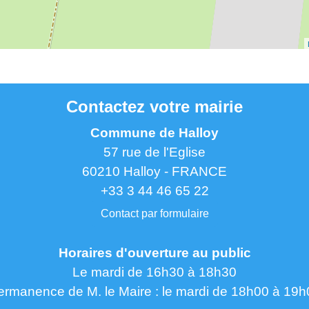
Contactez votre mairie
Commune de Halloy
57 rue de l'Eglise
60210 Halloy - FRANCE
+33 3 44 46 65 22
Contact par formulaire
Horaires d'ouverture au public
Le mardi de 16h30 à 18h30
ermanence de M. le Maire : le mardi de 18h00 à 19h